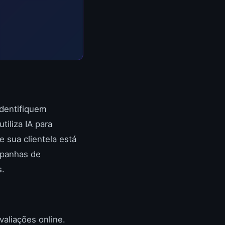
identifiquem
iliza IA para
 sua clientela está
mpanhas de
s.
valiações online.