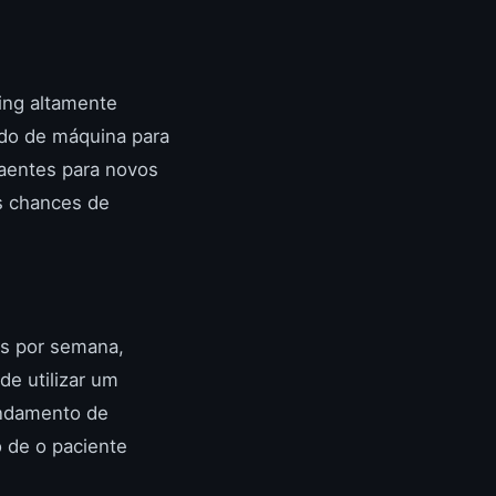
ing altamente
ado de máquina para
raentes para novos
as chances de
as por semana,
e utilizar um
gendamento de
 de o paciente