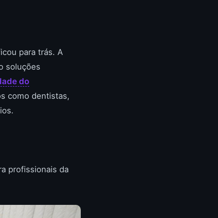
icou para trás. A
do soluções
dade do
os como dentistas,
ios.
 profissionais da