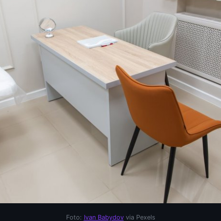
Foto:
Ivan Babydov
via Pexels