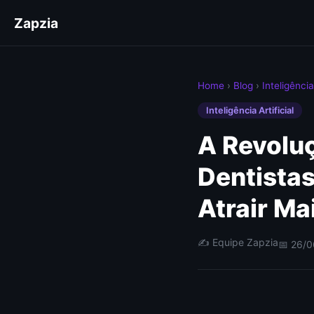
Zapzia
Home
›
Blog
›
Inteligência 
Inteligência Artificial
A Revoluç
Dentista
Atrair Ma
✍️ Equipe Zapzia
📅 26/