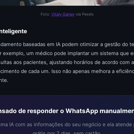
Foto:
Vitaly Gariev
via Pexels
nteligente
damento baseadas em IA podem otimizar a gestão do te
or exemplo, um médico pode implantar um sistema que 
ltas aos pacientes, ajustando horários de acordo com a 
ecimento de cada um. Isso não apenas melhora a eficiên
nte.
sado de responder o WhatsApp manualme
 uma IA com as informações do seu negócio e ela atende
grátis por 7 dias, sem cartão.