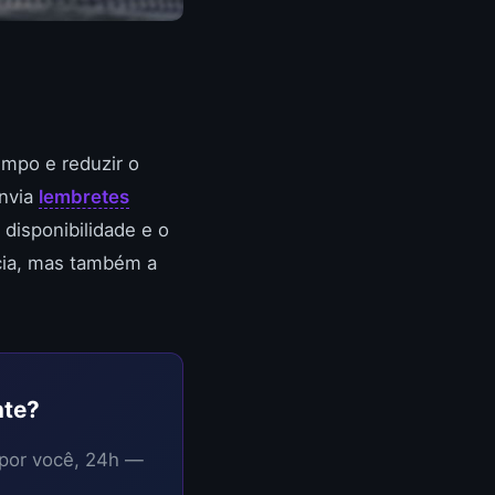
mpo e reduzir o
envia
lembretes
disponibilidade e o
cia, mas também a
nte?
 por você, 24h —