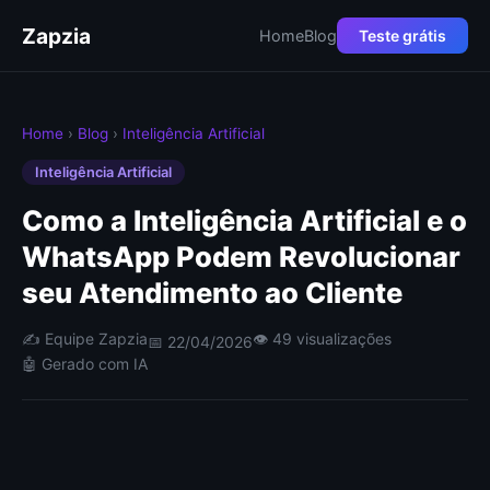
Zapzia
Home
Blog
Teste grátis
Home
›
Blog
›
Inteligência Artificial
Inteligência Artificial
Como a Inteligência Artificial e o
WhatsApp Podem Revolucionar
seu Atendimento ao Cliente
✍️ Equipe Zapzia
👁 49 visualizações
📅 22/04/2026
🤖 Gerado com IA