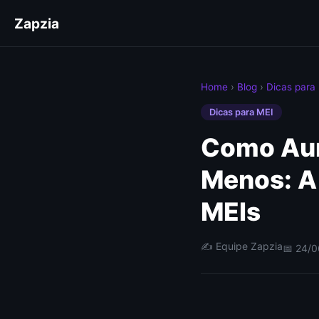
Zapzia
Home
›
Blog
›
Dicas para
Dicas para MEI
Como Aum
Menos: A
MEIs
✍️ Equipe Zapzia
📅 24/