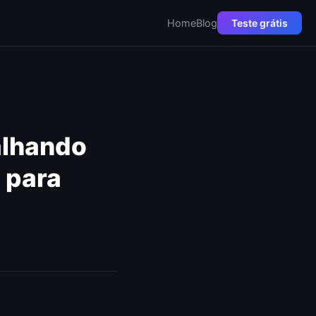
Home
Blog
Teste grátis
alhando
 para