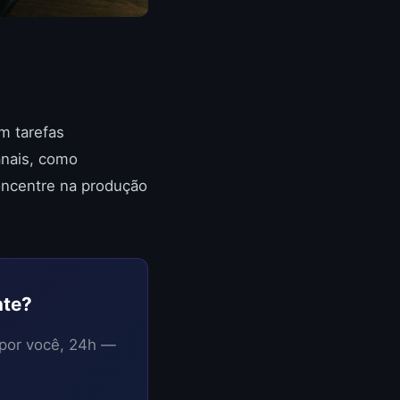
em tarefas
anais, como
concentre na produção
nte?
 por você, 24h —