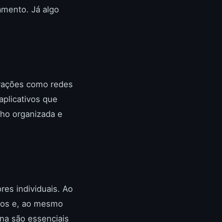
amento. Já algo
trações como redes
aplicativos que
lho organizada e
es individuais. Ao
enos e, ao mesmo
na são essenciais