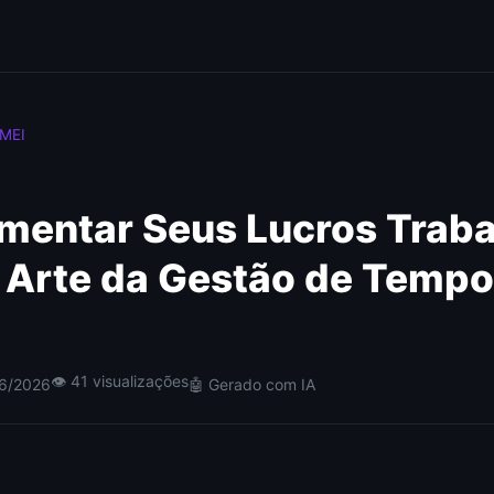
 MEI
entar Seus Lucros Trab
 Arte da Gestão de Tempo
👁 41 visualizações
06/2026
🤖 Gerado com IA