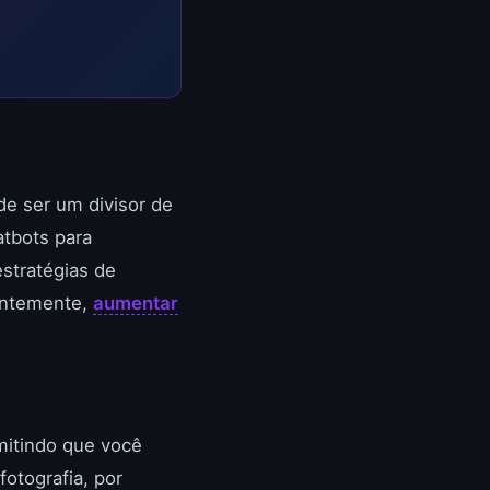
de ser um divisor de
atbots para
stratégias de
entemente,
aumentar
rmitindo que você
otografia, por