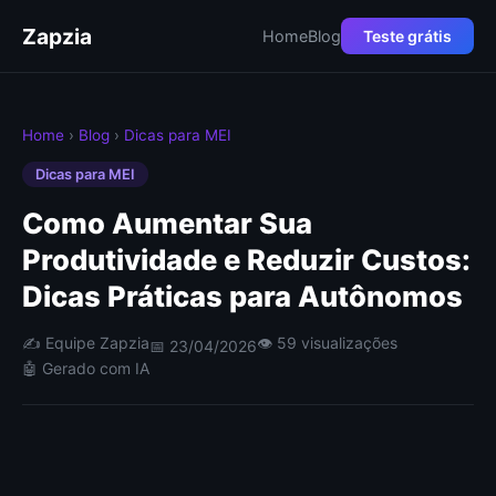
Zapzia
Home
Blog
Teste grátis
Home
›
Blog
›
Dicas para MEI
Dicas para MEI
Como Aumentar Sua
Produtividade e Reduzir Custos:
Dicas Práticas para Autônomos
✍️ Equipe Zapzia
👁 59 visualizações
📅 23/04/2026
🤖 Gerado com IA