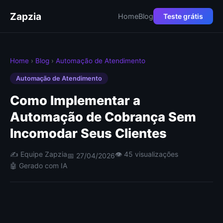
Zapzia
Home
Blog
Teste grátis
Home
›
Blog
›
Automação de Atendimento
Automação de Atendimento
Como Implementar a
Automação de Cobrança Sem
Incomodar Seus Clientes
✍️ Equipe Zapzia
👁 45 visualizações
📅 27/04/2026
🤖 Gerado com IA