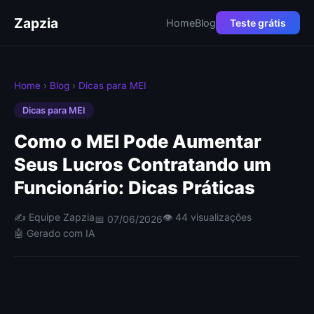
Zapzia
Home
Blog
Teste grátis
Home
›
Blog
›
Dicas para MEI
Dicas para MEI
Como o MEI Pode Aumentar
Seus Lucros Contratando um
Funcionário: Dicas Práticas
✍️ Equipe Zapzia
👁 44 visualizações
📅 07/06/2026
🤖 Gerado com IA