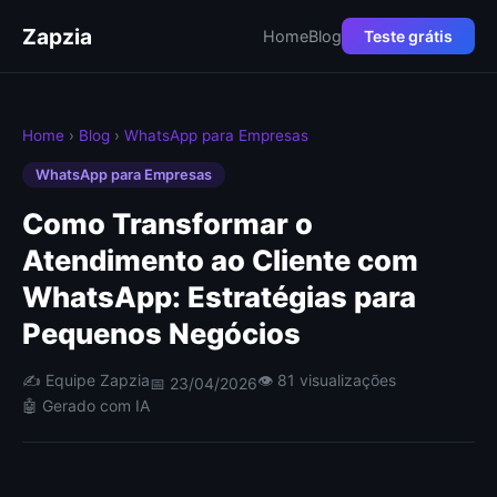
Zapzia
Home
Blog
Teste grátis
Home
›
Blog
›
WhatsApp para Empresas
WhatsApp para Empresas
Como Transformar o
Atendimento ao Cliente com
WhatsApp: Estratégias para
Pequenos Negócios
✍️ Equipe Zapzia
👁 81 visualizações
📅 23/04/2026
🤖 Gerado com IA