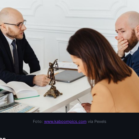
Foto:
www.kaboompics.com
via Pexels
os