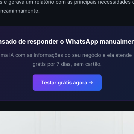
s e gerava um relatório com as principais necessidades d
encaminhamento.
sado de responder o WhatsApp manualme
 uma IA com as informações do seu negócio e ela atende
grátis por 7 dias, sem cartão.
Testar grátis agora →