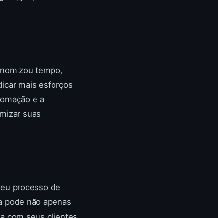
conomizou tempo,
icar mais esforços
tomação e a
mizar suas
seu processo de
gia pode não apenas
na com seus clientes