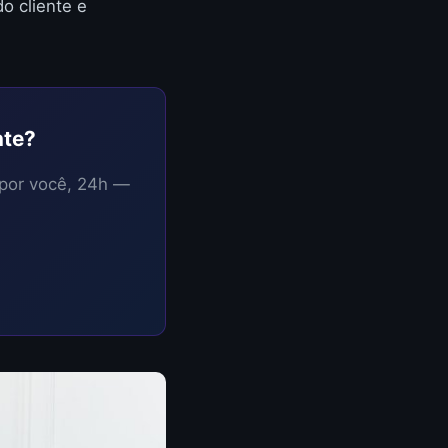
o cliente e
nte?
 por você, 24h —