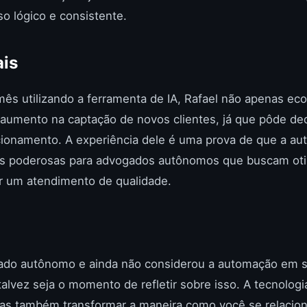
o lógico e consistente.
ais
 mês utilizando a ferramenta de IA, Rafael não apenas e
umento na captação de novos clientes, já que pôde ded
cionamento. A experiência dele é uma prova de que a au
das poderosas para advogados autônomos que buscam oti
r um atendimento de qualidade.
ado autônomo e ainda não considerou a automação em 
 talvez seja o momento de refletir sobre isso. A tecnolo
, mas também transformar a maneira como você se relacio