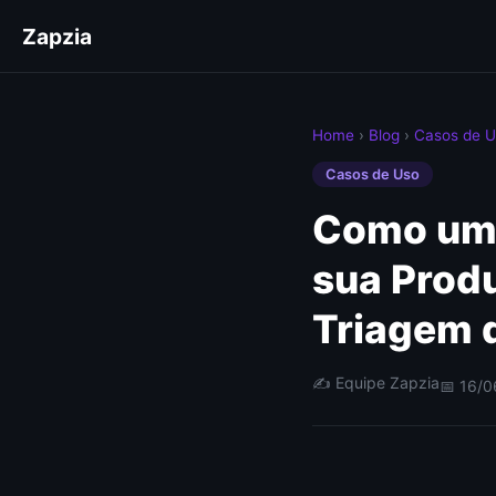
Zapzia
Home
›
Blog
›
Casos de 
Casos de Uso
Como um
sua Prod
Triagem d
✍️ Equipe Zapzia
📅 16/