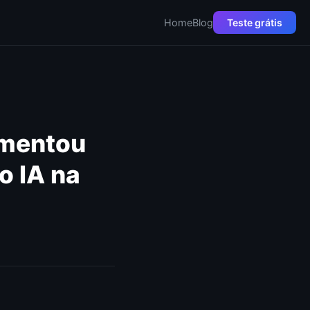
Home
Blog
Teste grátis
mentou
o IA na