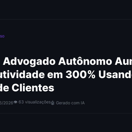
Uso
 Advogado Autônomo Au
utividade em 300% Usand
e Clientes
👁 63 visualizações
06/2026
🤖 Gerado com IA