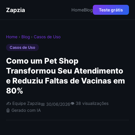
Zapzia
Home
Blog
Teste grátis
Home
›
Blog
›
Casos de Uso
Casos de Uso
Como um Pet Shop
Transformou Seu Atendimento
e Reduziu Faltas de Vacinas em
80%
✍️ Equipe Zapzia
👁 38 visualizações
📅 30/06/2026
🤖 Gerado com IA