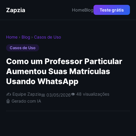
Zapzia
Home
Blog
Teste grátis
Home
›
Blog
›
Casos de Uso
Casos de Uso
Como um Professor Particular
Aumentou Suas Matrículas
Usando WhatsApp
✍️ Equipe Zapzia
👁 48 visualizações
📅 03/05/2026
🤖 Gerado com IA