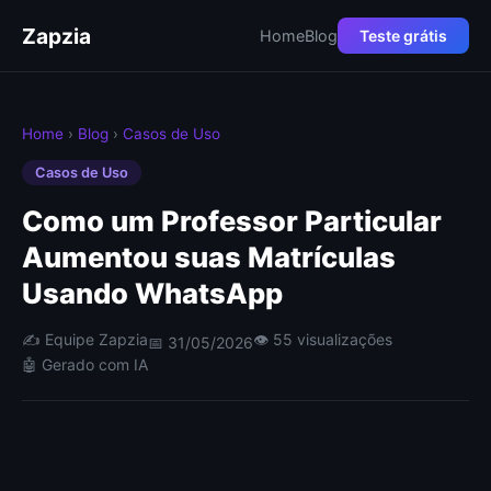
Zapzia
Home
Blog
Teste grátis
Home
›
Blog
›
Casos de Uso
Casos de Uso
Como um Professor Particular
Aumentou suas Matrículas
Usando WhatsApp
✍️ Equipe Zapzia
👁 55 visualizações
📅 31/05/2026
🤖 Gerado com IA