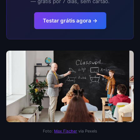
— grátis por 7 dias, sem cartão.
Testar grátis agora →
Foto:
Max Fischer
via Pexels