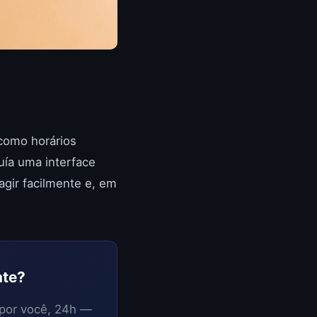
 como horários
uía uma interface
agir facilmente e, em
nte?
 por você, 24h —