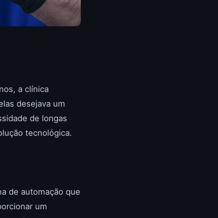
os, a clínica
delas desejava um
ssidade de longas
olução tecnológica.
ema de automação que
oporcionar um