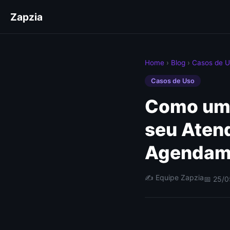
Zapzia
Home
›
Blog
›
Casos de 
Casos de Uso
Como uma
seu Aten
Agendam
✍️ Equipe Zapzia
📅 25/