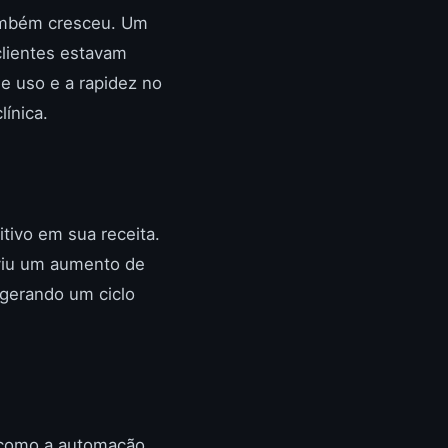
ambém cresceu. Um
clientes estavam
e uso e a rapidez no
ínica.
ivo em sua receita.
 viu um aumento de
 gerando um ciclo
e como a automação