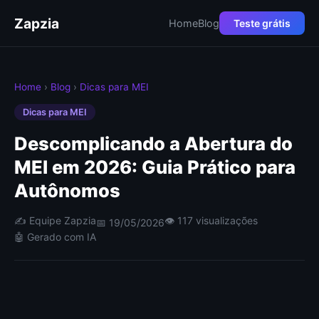
Zapzia
Home
Blog
Teste grátis
Home
›
Blog
›
Dicas para MEI
Dicas para MEI
Descomplicando a Abertura do
MEI em 2026: Guia Prático para
Autônomos
✍️ Equipe Zapzia
👁 117 visualizações
📅 19/05/2026
🤖 Gerado com IA