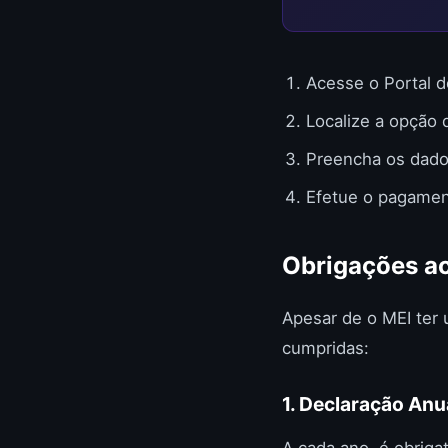
Acesse o Portal 
Localize a opção
Preencha os dado
Efetue o pagamen
Obrigações ac
Apesar de o MEI ter 
cumpridas:
1. Declaração An
A cada ano, é obriga