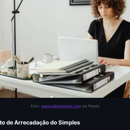
Foto:
www.kaboompics.com
via Pexels
to de Arrecadação do Simples