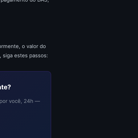
rmente, o valor do
, siga estes passos:
nte?
 por você, 24h —