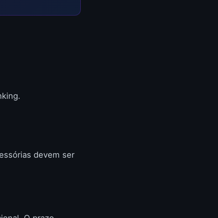
king.
cessórias devem ser
ional. O prazo