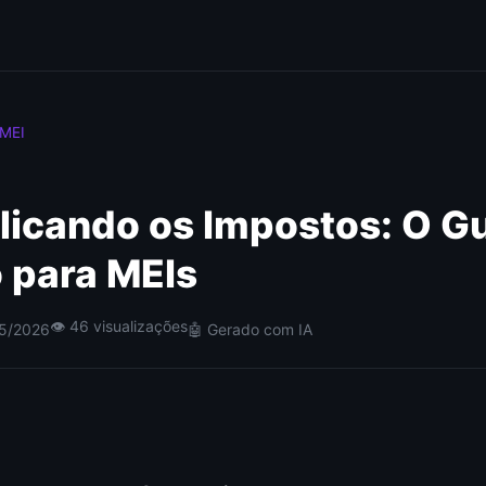
 MEI
icando os Impostos: O Gu
o para MEIs
👁 46 visualizações
05/2026
🤖 Gerado com IA