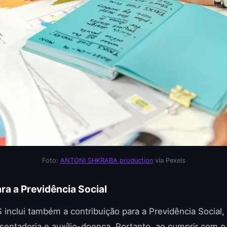
Foto:
ANTONI SHKRABA production
via Pexels
ra a Previdência Social
nclui também a contribuição para a Previdência Social,
sentadoria e auxílio-doença. Portanto, ao cumprir com 