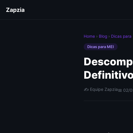
Zapzia
Home
›
Blog
›
Dicas para
Dicas para MEI
Descompl
Definitiv
✍️ Equipe Zapzia
📅 02/