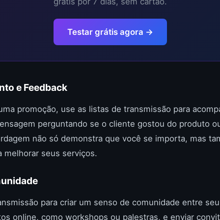
grátis por 7 dias, sem cartão.
Testar grátis agora →
to e Feedback
ma promoção, use as listas de transmissão para acompa
mensagem perguntando se o cliente gostou do produto o
bordagem não só demonstra que você se importa, mas t
ra melhorar seus serviços.
munidade
 transmissão para criar um senso de comunidade entre seu
os online, como workshops ou palestras, e enviar convite