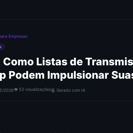
para Empresas
s
 Como Listas de Transmi
 Podem Impulsionar Sua
👁 52 visualizações
05/2026
🤖 Gerado com IA