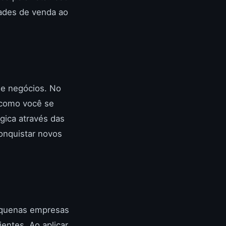
ades de venda ao
de negócios. No
 como você se
gica através das
conquistar novos
equenas empresas
entes. Ao aplicar