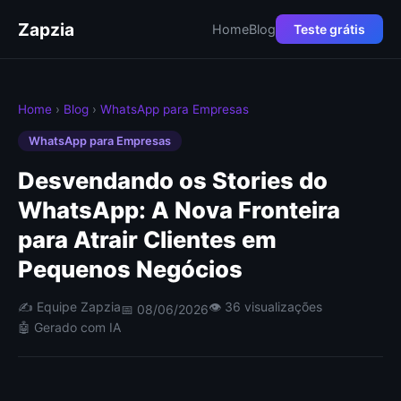
Zapzia
Home
Blog
Teste grátis
Home
›
Blog
›
WhatsApp para Empresas
WhatsApp para Empresas
Desvendando os Stories do
WhatsApp: A Nova Fronteira
para Atrair Clientes em
Pequenos Negócios
✍️ Equipe Zapzia
👁 36 visualizações
📅 08/06/2026
🤖 Gerado com IA