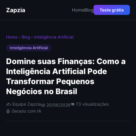
Zapzia
Home
Blog
Teste grátis
Home
›
Blog
›
Inteligência Artificial
Inteligência Artificial
Domine suas Finanças: Como a
Inteligência Artificial Pode
Transformar Pequenos
Negócios no Brasil
✍️ Equipe Zapzia
👁 73 visualizações
📅 20/06/2026
🤖 Gerado com IA