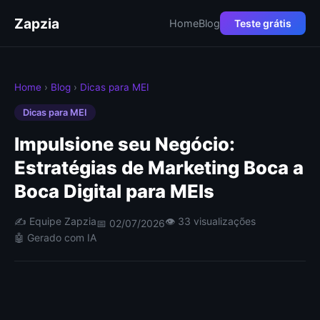
Zapzia
Home
Blog
Teste grátis
Home
›
Blog
›
Dicas para MEI
Dicas para MEI
Impulsione seu Negócio:
Estratégias de Marketing Boca a
Boca Digital para MEIs
✍️ Equipe Zapzia
👁 33 visualizações
📅 02/07/2026
🤖 Gerado com IA