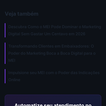
Veja também
Descubra Como o MEI Pode Dominar o Marketing
Digital Sem Gastar Um Centavo em 2026
Transformando Clientes em Embaixadores: O
Poder do Marketing Boca a Boca Digital para o
MEI
Impulsione seu MEI com o Poder das Indicações
Online
Automatize seu atendimento no