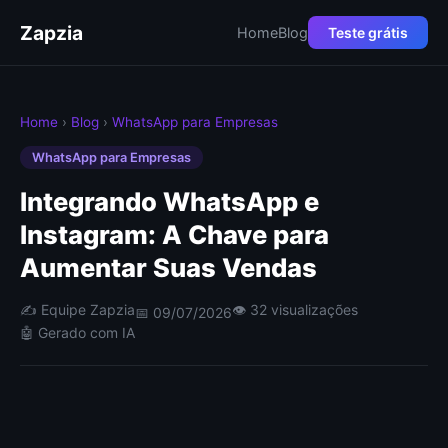
Zapzia
Home
Blog
Teste grátis
Home
›
Blog
›
WhatsApp para Empresas
WhatsApp para Empresas
Integrando WhatsApp e
Instagram: A Chave para
Aumentar Suas Vendas
✍️ Equipe Zapzia
👁 32 visualizações
📅 09/07/2026
🤖 Gerado com IA