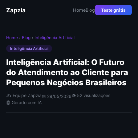
Zapzia
Home
Blog
Teste grátis
Home
›
Blog
›
Inteligência Artificial
Inteligência Artificial
Inteligência Artificial: O Futuro
do Atendimento ao Cliente para
Pequenos Negócios Brasileiros
✍️ Equipe Zapzia
👁 52 visualizações
📅 29/05/2026
🤖 Gerado com IA