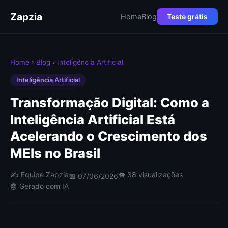
Zapzia
Home
Blog
Teste grátis
Home
›
Blog
›
Inteligência Artificial
Inteligência Artificial
Transformação Digital: Como a
Inteligência Artificial Está
Acelerando o Crescimento dos
MEIs no Brasil
✍️ Equipe Zapzia
👁 38 visualizações
📅 07/06/2026
🤖 Gerado com IA