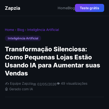
Zapzia
Home
Blog
Teste grátis
Home
›
Blog
›
Inteligência Artificial
Inteligência Artificial
Transformação Silenciosa:
Como Pequenas Lojas Estão
Usando IA para Aumentar suas
Vendas
✍️ Equipe Zapzia
👁 49 visualizações
📅 02/05/2026
🤖 Gerado com IA