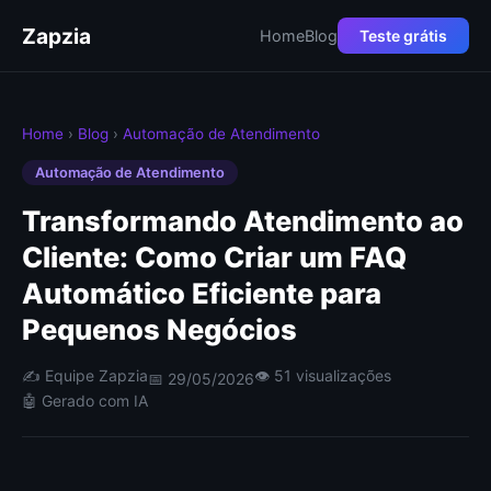
Zapzia
Home
Blog
Teste grátis
Home
›
Blog
›
Automação de Atendimento
Automação de Atendimento
Transformando Atendimento ao
Cliente: Como Criar um FAQ
Automático Eficiente para
Pequenos Negócios
✍️ Equipe Zapzia
👁 51 visualizações
📅 29/05/2026
🤖 Gerado com IA