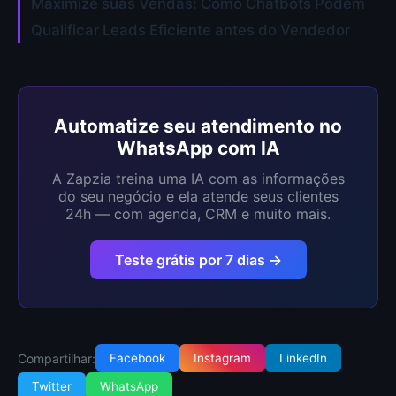
Maximize suas Vendas: Como Chatbots Podem
Qualificar Leads Eficiente antes do Vendedor
Automatize seu atendimento no
WhatsApp com IA
A Zapzia treina uma IA com as informações
do seu negócio e ela atende seus clientes
24h — com agenda, CRM e muito mais.
Teste grátis por 7 dias →
Compartilhar:
Facebook
Instagram
LinkedIn
Twitter
WhatsApp