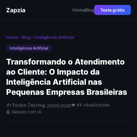
Zapzia
Home
Blog
Teste grátis
Home
›
Blog
›
Inteligência Artificial
Inteligência Artificial
Transformando o Atendimento
ao Cliente: O Impacto da
Inteligência Artificial nas
Pequenas Empresas Brasileiras
✍️ Equipe Zapzia
👁 44 visualizações
📅 24/05/2026
🤖 Gerado com IA