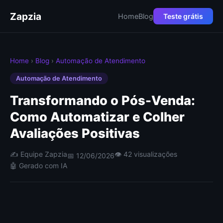
Zapzia
Home
Blog
Teste grátis
Home
›
Blog
›
Automação de Atendimento
Automação de Atendimento
Transformando o Pós-Venda:
Como Automatizar e Colher
Avaliações Positivas
✍️ Equipe Zapzia
👁 42 visualizações
📅 12/06/2026
🤖 Gerado com IA