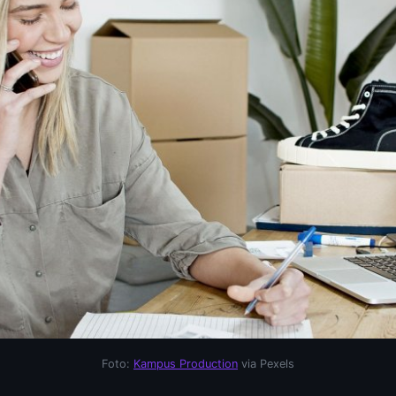
Foto:
Kampus Production
via Pexels