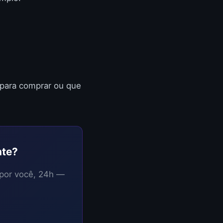
 para comprar ou que
nte?
 por você, 24h —