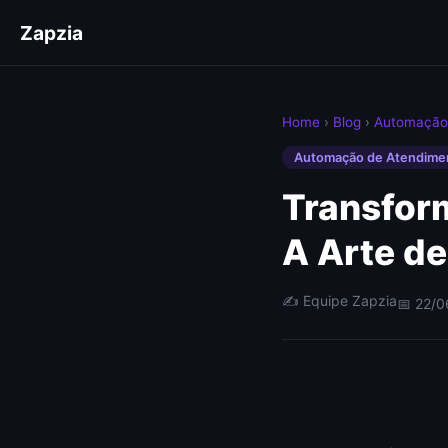
Zapzia
Home
›
Blog
›
Automação
Automação de Atendime
Transfor
A Arte de
✍️ Equipe Zapzia
📅 22/