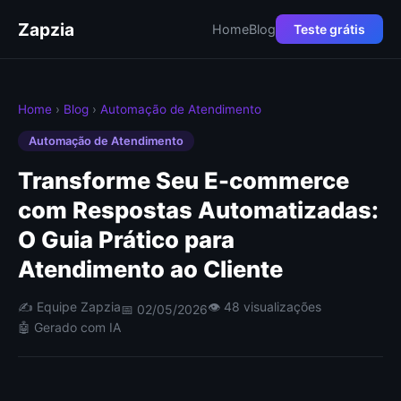
Zapzia
Home
Blog
Teste grátis
Home
›
Blog
›
Automação de Atendimento
Automação de Atendimento
Transforme Seu E-commerce
com Respostas Automatizadas:
O Guia Prático para
Atendimento ao Cliente
✍️ Equipe Zapzia
👁 48 visualizações
📅 02/05/2026
🤖 Gerado com IA