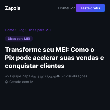
Zapzia
Home
Blog
Teste grátis
Home
›
Blog
›
Dicas para MEI
Dicas para MEI
Transforme seu MEI: Como o
Pix pode acelerar suas vendas e
conquistar clientes
✍️ Equipe Zapzia
👁 57 visualizações
📅 11/05/2026
🤖 Gerado com IA