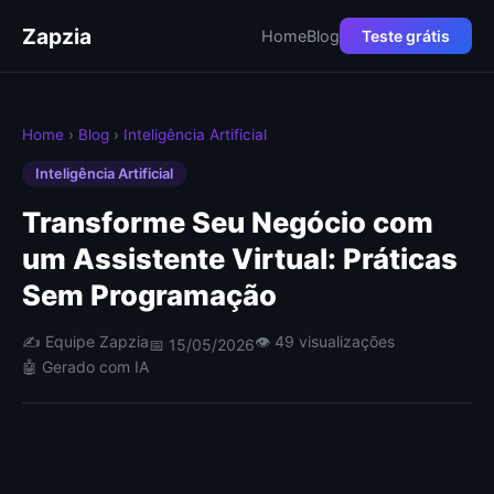
Zapzia
Home
Blog
Teste grátis
Home
›
Blog
›
Inteligência Artificial
Inteligência Artificial
Transforme Seu Negócio com
um Assistente Virtual: Práticas
Sem Programação
✍️ Equipe Zapzia
👁 49 visualizações
📅 15/05/2026
🤖 Gerado com IA