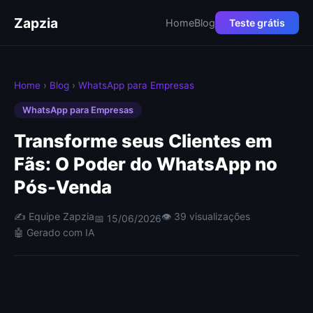
Zapzia
Home
Blog
Teste grátis
Home
›
Blog
›
WhatsApp para Empresas
WhatsApp para Empresas
Transforme seus Clientes em
Fãs: O Poder do WhatsApp no
Pós-Venda
✍️ Equipe Zapzia
👁 39 visualizações
📅 15/06/2026
🤖 Gerado com IA