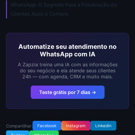
WhatsApp: O Segredo Para a Fidelização de
Clientes Após a Compra
Automatize seu atendimento no
WhatsApp com IA
A Zapzia treina uma IA com as informações
do seu negócio e ela atende seus clientes
24h — com agenda, CRM e muito mais.
Teste grátis por 7 dias →
Compartilhar:
Facebook
Instagram
LinkedIn