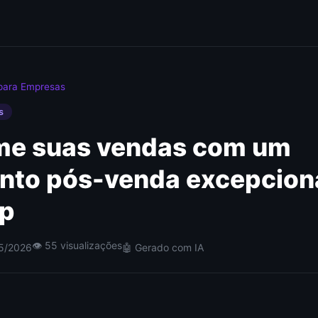
para Empresas
s
me suas vendas com um
nto pós-venda excepciona
p
👁 55 visualizações
05/2026
🤖 Gerado com IA