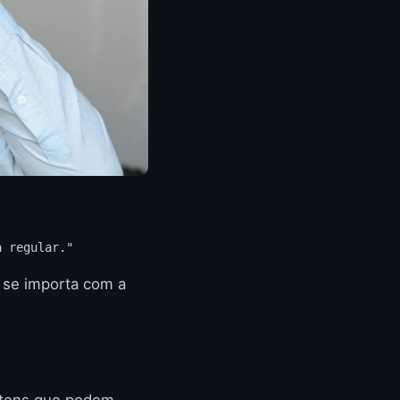
a regular."
 se importa com a
 itens que podem