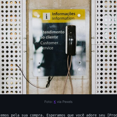
Foto:
K
via Pexels
cemos pela sua compra. Esperamos que você adore seu [Pro