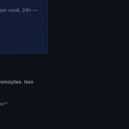
 por você, 24h —
romoções. Isso
es!"