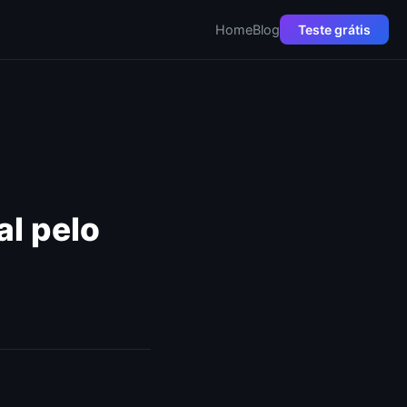
Home
Blog
Teste grátis
l pelo