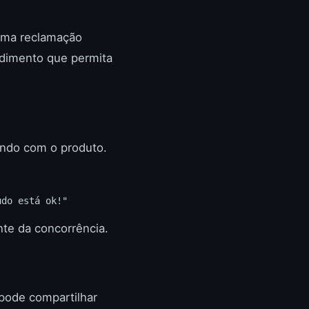
 uma reclamação
ndimento que permita
indo com o produto.
udo está ok!"
te da concorrência.
pode compartilhar