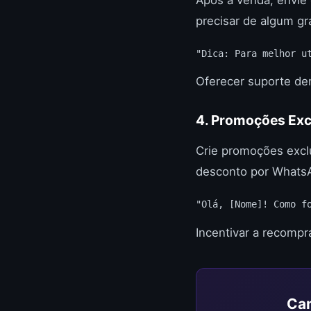
precisar de algum gr
"Dica: Para melhor u
Oferecer suporte de
4. Promoções Excl
Crie promoções excl
desconto por WhatsA
"Olá, [Nome]! Como f
Incentivar a recompra
Can