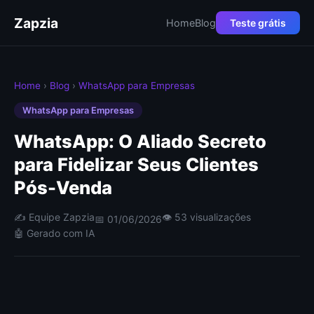
Zapzia
Home
Blog
Teste grátis
Home
›
Blog
›
WhatsApp para Empresas
WhatsApp para Empresas
WhatsApp: O Aliado Secreto
para Fidelizar Seus Clientes
Pós-Venda
✍️ Equipe Zapzia
👁 53 visualizações
📅 01/06/2026
🤖 Gerado com IA