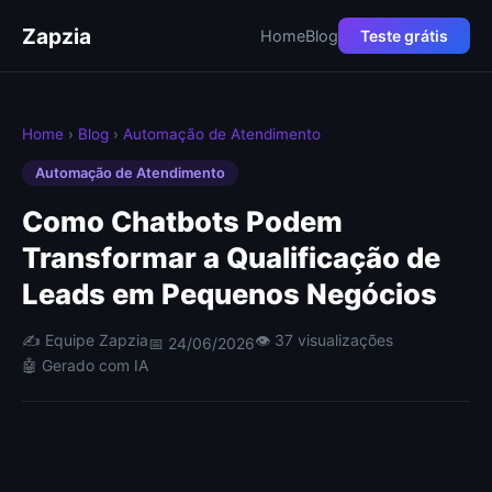
Zapzia
Home
Blog
Teste grátis
Home
›
Blog
›
Automação de Atendimento
Automação de Atendimento
Como Chatbots Podem
Transformar a Qualificação de
Leads em Pequenos Negócios
✍️ Equipe Zapzia
👁 37 visualizações
📅 24/06/2026
🤖 Gerado com IA