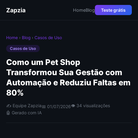
Zapzia
Home
Blog
Teste grátis
Home
›
Blog
›
Casos de Uso
Casos de Uso
Como um Pet Shop
Transformou Sua Gestão com
Automação e Reduziu Faltas em
80%
✍️ Equipe Zapzia
👁 34 visualizações
📅 01/07/2026
🤖 Gerado com IA