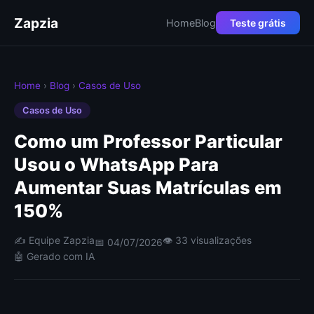
Zapzia
Home
Blog
Teste grátis
Home
›
Blog
›
Casos de Uso
Casos de Uso
Como um Professor Particular
Usou o WhatsApp Para
Aumentar Suas Matrículas em
150%
✍️ Equipe Zapzia
👁 33 visualizações
📅 04/07/2026
🤖 Gerado com IA