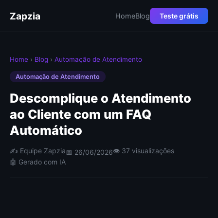
Zapzia
Home
Blog
Teste grátis
Home
›
Blog
›
Automação de Atendimento
Automação de Atendimento
Descomplique o Atendimento
ao Cliente com um FAQ
Automático
✍️ Equipe Zapzia
👁 37 visualizações
📅 26/06/2026
🤖 Gerado com IA