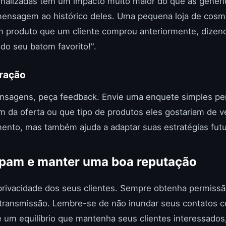
alizadas têm um impacto muito maior do que as genéri
 mensagem ao histórico deles. Uma pequena loja de cosm
produto que um cliente comprou anteriormente, dizend
do seu batom favorito!".
eração
nsagens, peça feedback. Envie uma enquete simples pe
m da oferta ou que tipo de produtos eles gostariam de ve
ento, mas também ajuda a adaptar suas estratégias futu
spam e manter uma boa reputação
a privacidade dos seus clientes. Sempre obtenha permissã
de transmissão. Lembre-se de não inundar seus contato
e um equilíbrio que mantenha seus clientes interessado