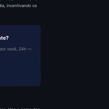
a, incentivando os
nte?
 por você, 24h —