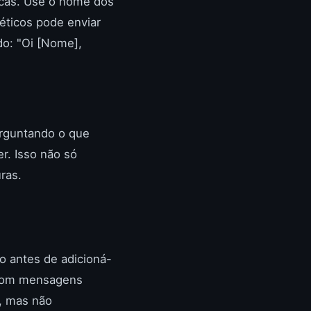
cas. Use o nome dos
éticos pode enviar
o: "Oi [Nome],
rguntando o que
r. Isso não só
ras.
o antes de adicioná-
s com mensagens
s, mas não