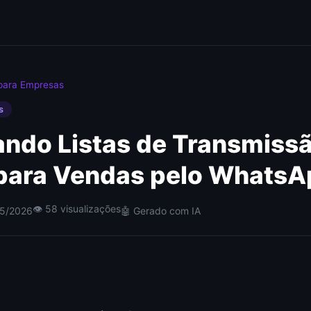
para Empresas
s
ndo Listas de Transmiss
para Vendas pelo WhatsA
👁 58 visualizações
05/2026
🤖 Gerado com IA