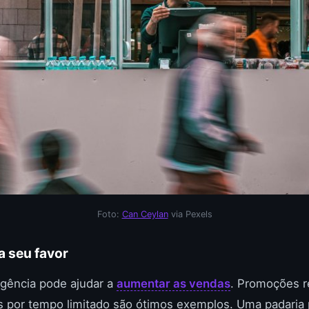
Foto:
Can Ceylan
via Pexels
a seu favor
rgência pode ajudar a
aumentar as vendas
. Promoções 
s por tempo limitado são ótimos exemplos. Uma padaria