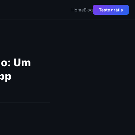
Home
Blog
Teste grátis
ão: Um
pp