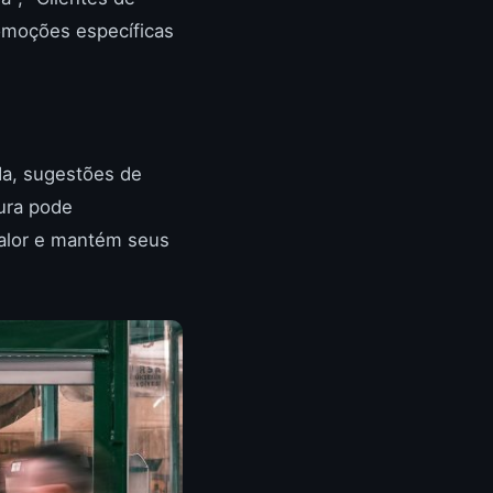
romoções específicas
da, sugestões de
ura pode
 valor e mantém seus