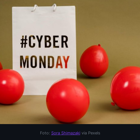
Foto:
Sora Shimazaki
via Pexels