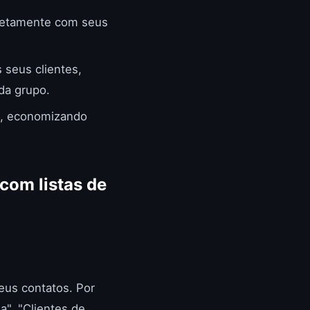
iretamente com seus
s seus clientes,
da grupo.
e, economizando
 com listas de
eus contatos. Por
a", "Clientes de