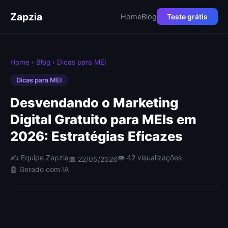
Zapzia
Home
Blog
Teste grátis
Home
›
Blog
›
Dicas para MEI
Dicas para MEI
Desvendando o Marketing
Digital Gratuito para MEIs em
2026: Estratégias Eficazes
✍️ Equipe Zapzia
👁 42 visualizações
📅 22/05/2026
🤖 Gerado com IA