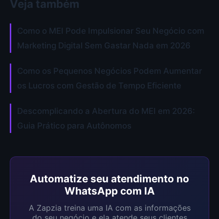
Veja também
Como o MEI Pode Impulsionar Seu Negócio com
Marketing Digital Sem Gastar Nada em 2026
Como os Pequenos Negócios Podem Aumentar
os Lucros com Gestão de Tempo Eficiente
Descomplicando a Abertura do MEI em 2026:
Guia Prático para Autônomos
Automatize seu atendimento no
WhatsApp com IA
A Zapzia treina uma IA com as informações
do seu negócio e ela atende seus clientes