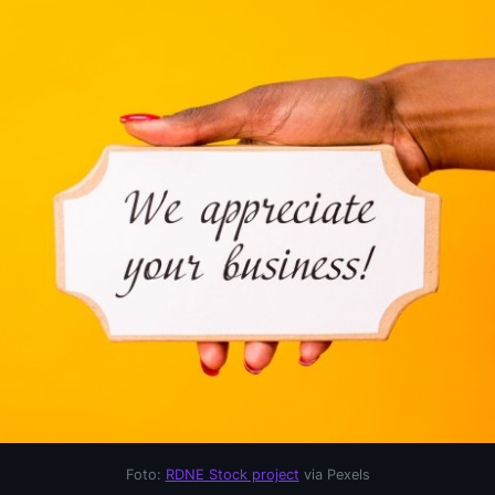
Foto:
RDNE Stock project
via Pexels