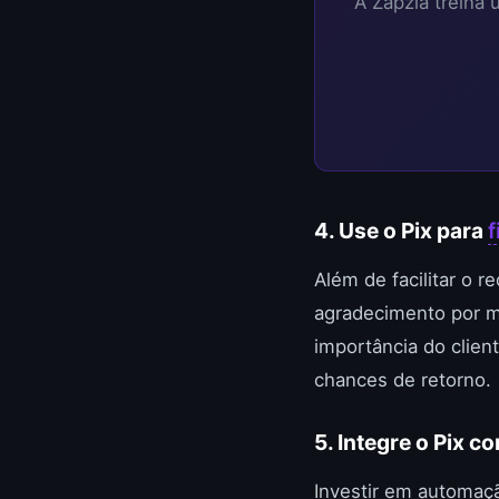
A Zapzia treina
4. Use o Pix para
f
Além de facilitar o 
agradecimento por m
importância do clien
chances de retorno.
5. Integre o Pix 
Investir em automaç