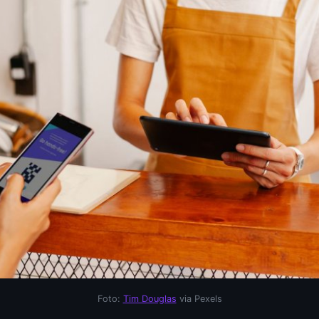
Foto:
Tim Douglas
via Pexels