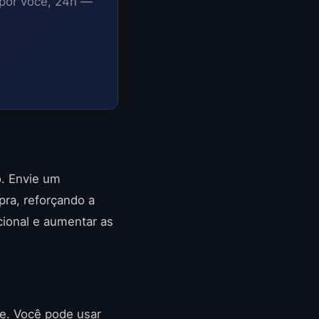
 por você, 24h —
o. Envie um
ra, reforçando a
cional e aumentar as
te. Você pode usar