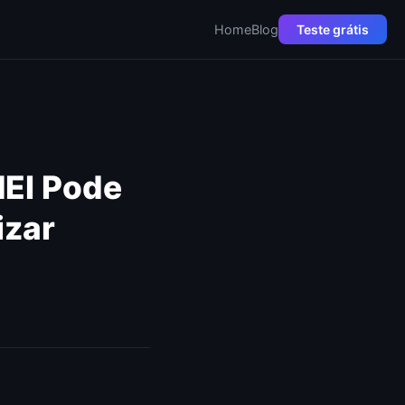
Home
Blog
Teste grátis
MEI Pode
izar