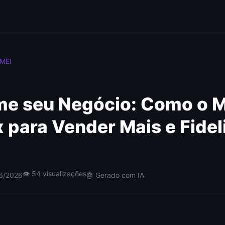
 MEI
me seu Negócio: Como o 
x para Vender Mais e Fidel
👁 54 visualizações
06/2026
🤖 Gerado com IA