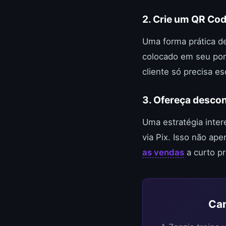
2. Crie um QR Co
Uma forma prática d
colocado em seu pont
cliente só precisa e
3. Ofereça descon
Uma estratégia inte
via Pix. Isso não a
as vendas
a curto pr
Can