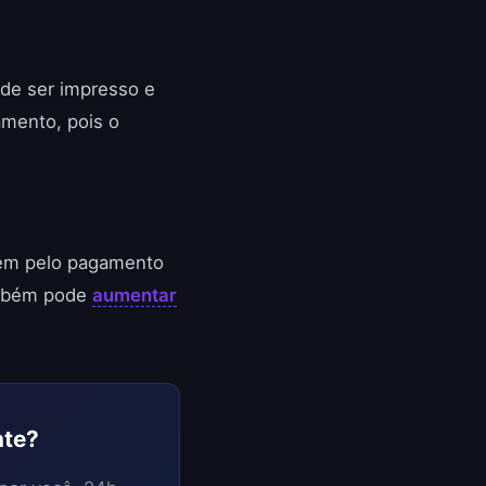
ode ser impresso e
amento, pois o
rem pelo pagamento
ambém pode
aumentar
nte?