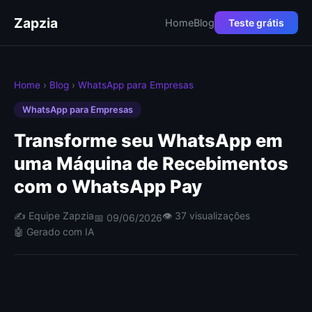
Zapzia
Home
Blog
Teste grátis
Home
›
Blog
›
WhatsApp para Empresas
WhatsApp para Empresas
Transforme seu WhatsApp em
uma Máquina de Recebimentos
com o WhatsApp Pay
✍️ Equipe Zapzia
👁 37 visualizações
📅 09/06/2026
🤖 Gerado com IA